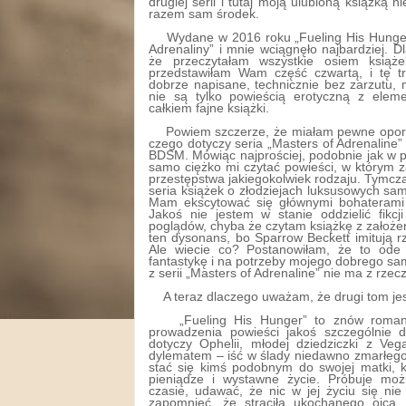
drugiej serii i tutaj moją ulubioną książką n
razem sam środek.
Wydane w 2016 roku „Fueling His Hunger
Adrenaliny” i mnie wciągnęło najbardziej. 
że przeczytałam wszystkie osiem książe
przedstawiłam Wam część czwartą, i tę try
dobrze napisane, technicznie bez zarzutu, 
nie są tylko powieścią erotyczną z ele
całkiem fajne książki.
Powiem szczerze, że miałam pewne opor
czego dotyczy seria „Masters of Adrenaline” 
BDSM. Mówiąc najprościej, podobnie jak w p
samo ciężko mi czytać powieści, w którym 
przestępstwa jakiegokolwiek rodzaju. Tymcz
seria książek o złodziejach luksusowych s
Mam ekscytować się głównymi bohaterami 
Jakoś nie jestem w stanie oddzielić fikcji
poglądów, chyba że czytam książkę z założeni
ten dysonans, bo Sparrow Beckett imitują rz
Ale wiecie co? Postanowiłam, że to ode
fantastykę i na potrzeby mojego dobrego sa
z serii „Masters of Adrenaline” nie ma z rzec
A teraz dlaczego uważam, że drugi tom je
„Fueling His Hunger” to znów roma
prowadzenia powieści jakoś szczególnie 
dotyczy Ophelii, młodej dziedziczki z Veg
dylematem – iść w ślady niedawno zmarłego 
stać się kimś podobnym do swojej matki, ko
pieniądze i wystawne życie. Próbuje mo
czasie, udawać, że nic w jej życiu się ni
zapomnieć, że straciła ukochanego ojca, 