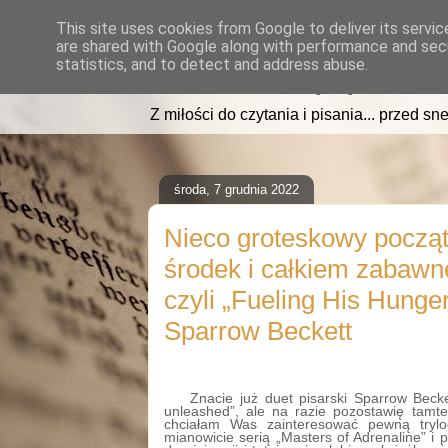
This site uses cookies from Google to deliver its servic
are shared with Google along with performance and secu
read2sleep.pl
statistics, and to detect and address abuse.
Z miłości do czytania i pisania... przed sne
środa, 7 grudnia 2022
Nieco groteskowy począt
środek i całkiem zabawn
czyli „Fueling His Hunger
Sparrow Beckett
Znacie już duet pisarski Sparrow Becke
unleashed”, ale na razie pozostawię tamte
chciałam Was zainteresować pewną tryl
mianowicie serią „Masters of Adrenaline” i 