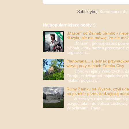
Subskrybuj:
Komentarze do 
Najpopularniejsze posty :)
„Mason” od Zainab Sambo - nieprop
dłużyła, ale nie mówię, że nie moż
„Mason”, jak większość powieści
e-book, który można przeczytać za
angielskim....
Planowana... a jednak przypadkowa
wizytą przy ruinach Zamku Cisy
Choć w rejony Wałbrzycha, Za
Zdroju jeździłam od najmłodszych 
miałam pojęcia o i...
Ruiny Zamku na Wyspie, czyli uda
na przekór przeszkadzającej mapi
W zeszłym roku poddałam się i 
przyjechałam do Jelcza-Laskowic,
Wrocławiem. Pano...