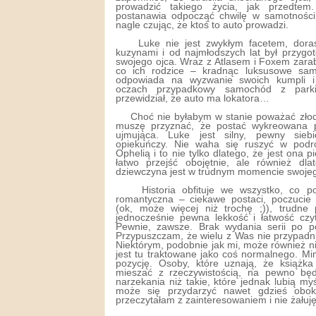
prowadzić takiego życia, jak przedte
postanawia odpocząć chwilę w samotności
nagle czując, że ktoś to auto prowadzi.
Luke nie jest zwykłym facetem, dor
kuzynami i od najmłodszych lat był przygo
swojego ojca. Wraz z Atlasem i Foxem zara
co ich rodzice – kradnąc luksusowe sa
odpowiada na wyzwanie swoich kumpli i
oczach przypadkowy samochód z parki
przewidział, że auto ma lokatora…
Choć nie byłabym w stanie poważać złod
muszę przyznać, że postać wykreowana p
ujmująca. Luke jest silny, pewny siebi
opiekuńczy. Nie waha się ruszyć w pod
Ophelią i to nie tylko dlatego, że jest ona p
łatwo przejść obojętnie, ale również dl
dziewczyna jest w trudnym momencie swojeg
Historia obfituje we wszystko, co 
romantyczna – ciekawe postaci, poczucie
(ok, może więcej niż trochę ;)), trudne
jednocześnie pewna lekkość i łatwość cz
Pewnie, zawsze. Brak wydania serii po po
Przypuszczam, że wielu z Was nie przypadn
Niektórym, podobnie jak mi, może również ni
jest tu traktowane jako coś normalnego. M
pozycję. Osoby, które uznają, że książka 
mieszać z rzeczywistością, na pewno b
narzekania niż takie, które jednak lubią myśl
może się przydarzyć nawet gdzieś obo
przeczytałam z zainteresowaniem i nie żałuję