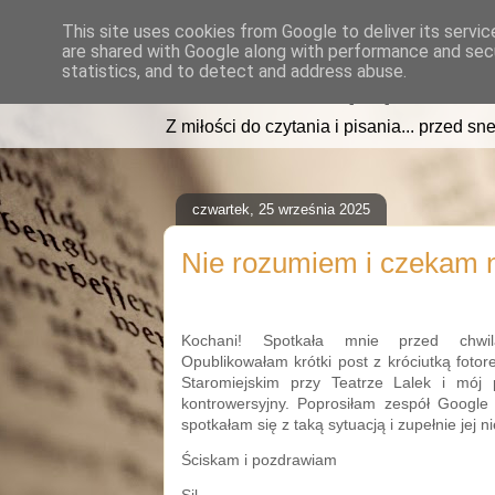
This site uses cookies from Google to deliver its servic
are shared with Google along with performance and secu
read2sleep.pl
statistics, and to detect and address abuse.
Z miłości do czytania i pisania... przed sne
czwartek, 25 września 2025
Nie rozumiem i czekam n
Kochani! Spotkała mnie przed chwilą
Opublikowałam krótki post z króciutką fotor
Staromiejskim przy Teatrze Lalek i mój 
kontrowersyjny. Poprosiłam zespół Google 
spotkałam się z taką sytuacją i zupełnie jej 
Ściskam i pozdrawiam