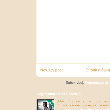
Nowszy post
Strona główn
Subskrybuj:
Komentarze do 
Najpopularniejsze posty :)
„Mason” od Zainab Sambo - nieprop
dłużyła, ale nie mówię, że nie moż
„Mason”, jak większość powieści