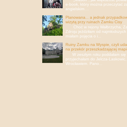
e-book, który można przeczytać za
angielskim....
Planowana... a jednak przypadkowa
wizytą przy ruinach Zamku Cisy
Choć w rejony Wałbrzycha, Za
Zdroju jeździłam od najmłodszych 
miałam pojęcia o i...
Ruiny Zamku na Wyspie, czyli uda
na przekór przeszkadzającej mapi
W zeszłym roku poddałam się i 
przyjechałam do Jelcza-Laskowic,
Wrocławiem. Pano...