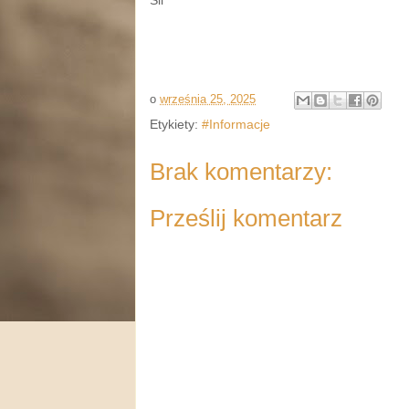
Sil
o
września 25, 2025
Etykiety:
#Informacje
Brak komentarzy:
Prześlij komentarz