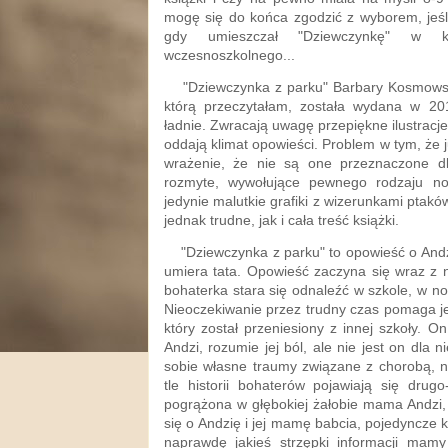
mogę się do końca zgodzić z wyborem, jeśl
gdy umieszczał "Dziewczynkę" w ka
wczesnoszkolnego...
"Dziewczynka z parku" Barbary Kosmowski
którą przeczytałam, została wydana w 20
ładnie. Zwracają uwagę przepiękne ilustracje 
oddają klimat opowieści. Problem w tym, że j
wrażenie, że nie są one przeznaczone dl
rozmyte, wywołujące pewnego rodzaju no
jedynie malutkie grafiki z wizerunkami ptaków
jednak trudne, jak i cała treść książki.
"Dziewczynka z parku" to opowieść o Andzi
umiera tata. Opowieść zaczyna się wraz z
bohaterka stara się odnaleźć w szkole, w now
Nieoczekiwanie przez trudny czas pomaga je
który został przeniesiony z innej szkoły. O
Andzi, rozumie jej ból, ale nie jest on dl
sobie własne traumy związane z chorobą, na
tle historii bohaterów pojawiają się drugo
pogrążona w głębokiej żałobie mama Andzi,
się o Andzię i jej mamę babcia, pojedyncze ko
naprawdę jakieś strzępki informacji mamy