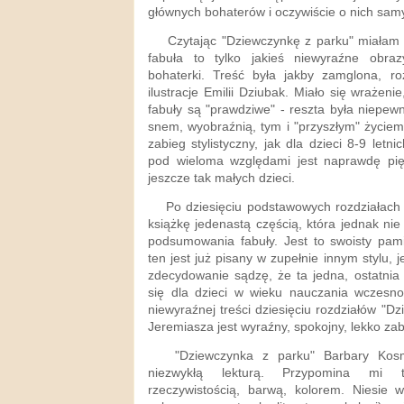
głównych bohaterów i oczywiście o nich sam
Czytając "Dziewczynkę z parku" miałam n
fabuła to tylko jakieś niewyraźne obraz
bohaterki. Treść była jakby zamglona, roz
ilustracje Emilii Dziubak. Miało się wrażeni
fabuły są "prawdziwe" - reszta była niepe
snem, wyobraźnią, tym i "przyszłym" życiem
zabieg stylistyczny, jak dla dzieci 8-9 letn
pod wieloma względami jest naprawdę pięk
jeszcze tak małych dzieci.
Po dziesięciu podstawowych rozdziałach 
książkę jedenastą częścią, która jednak ni
podsumowania fabuły. Jest to swoisty pami
ten jest już pisany w zupełnie innym stylu, j
zdecydowanie sądzę, że ta jedna, ostatnia 
się dla dzieci w wieku nauczania wczesn
niewyraźnej treści dziesięciu rozdziałów "Dz
Jeremiasza jest wyraźny, spokojny, lekko za
"Dziewczynka z parku" Barbary Kosmo
niezwykłą lekturą. Przypomina mi 
rzeczywistością, barwą, kolorem. Niesie w