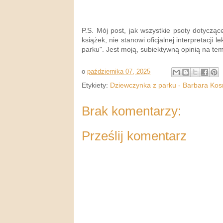
P.S. Mój post, jak wszystkie psoty dotyczą
książek, nie stanowi oficjalnej interpretacji 
parku". Jest moją, subiektywną opinią na tem
o
października 07, 2025
Etykiety:
Dziewczynka z parku - Barbara K
Brak komentarzy:
Prześlij komentarz