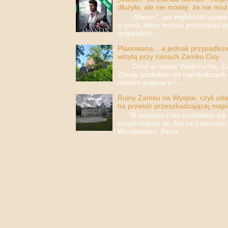
dłużyła, ale nie mówię, że nie moż
„Mason”, jak większość powieści
e-book, który można przeczytać za
angielskim....
Planowana... a jednak przypadkowa
wizytą przy ruinach Zamku Cisy
Choć w rejony Wałbrzycha, Za
Zdroju jeździłam od najmłodszych 
miałam pojęcia o i...
Ruiny Zamku na Wyspie, czyli uda
na przekór przeszkadzającej mapi
W zeszłym roku poddałam się i 
przyjechałam do Jelcza-Laskowic,
Wrocławiem. Pano...