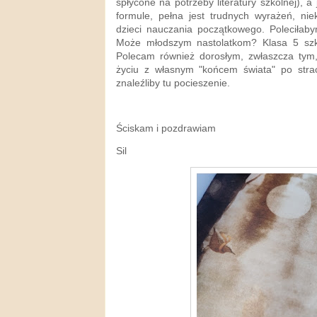
spłycone na potrzeby literatury szkolnej),
formule, pełna jest trudnych wyrażeń, nie
dzieci nauczania początkowego. Poleciłabym
Może młodszym nastolatkom? Klasa 5 sz
Polecam również dorosłym, zwłaszcza tym
życiu z własnym "końcem świata" po straci
znaleźliby tu pocieszenie.
Ściskam i pozdrawiam
Sil