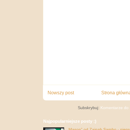
Nowszy post
Strona główn
Subskrybuj:
Komentarze do 
Najpopularniejsze posty :)
„Mason” od Zainab Sambo - nieprop