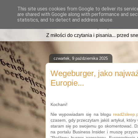
This site uses cookies from Google to deliver its servic
are shared with Google along with performance and secu
read2sleep.pl
statistics, and to detect and address abuse.
Z miłości do czytania i pisania... przed sne
czwartek, 9 października 2025
Wegeburger, jako najważ
Europie...
Kochani!
Nie wypowiadam się na blogu
read2sleep.p
czasem, gdy przeczytam jakiś artykuł, który
staram się po swojemu go skomentować. Dzi
na portalu Business Insider i muszę przyzn
"Roślinny burger zagrożony. Europosłowie p