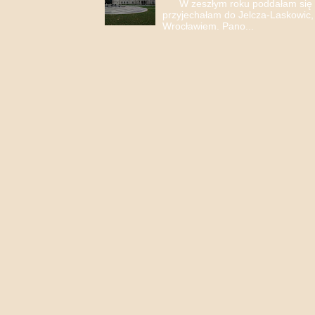
W zeszłym roku poddałam się i 
przyjechałam do Jelcza-Laskowic,
Wrocławiem. Pano...