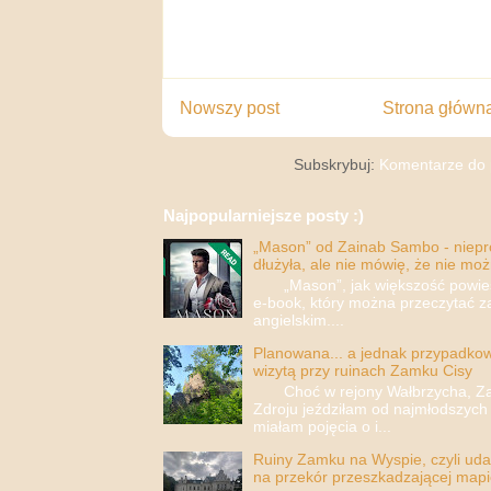
Nowszy post
Strona główn
Subskrybuj:
Komentarze do 
Najpopularniejsze posty :)
„Mason” od Zainab Sambo - nieprop
dłużyła, ale nie mówię, że nie moż
„Mason”, jak większość powieści
e-book, który można przeczytać za
angielskim....
Planowana... a jednak przypadkowa
wizytą przy ruinach Zamku Cisy
Choć w rejony Wałbrzycha, Za
Zdroju jeździłam od najmłodszych 
miałam pojęcia o i...
Ruiny Zamku na Wyspie, czyli uda
na przekór przeszkadzającej mapi