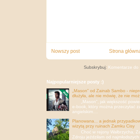
Nowszy post
Strona główn
Subskrybuj:
Komentarze do 
Najpopularniejsze posty :)
„Mason” od Zainab Sambo - nieprop
dłużyła, ale nie mówię, że nie moż
„Mason”, jak większość powieści
e-book, który można przeczytać za
angielskim....
Planowana... a jednak przypadkowa
wizytą przy ruinach Zamku Cisy
Choć w rejony Wałbrzycha, Za
Zdroju jeździłam od najmłodszych 