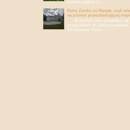
miałam pojęcia o i...
Ruiny Zamku na Wyspie, czyli uda
na przekór przeszkadzającej mapi
W zeszłym roku poddałam się i 
przyjechałam do Jelcza-Laskowic,
Wrocławiem. Pano...