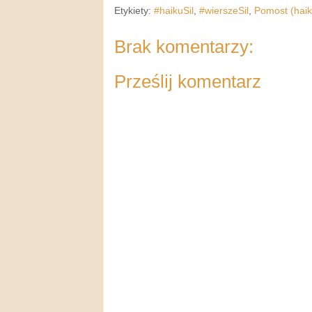
Etykiety:
#haikuSil
,
#wierszeSil
,
Pomost (haik
Brak komentarzy:
Prześlij komentarz