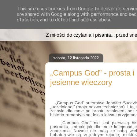
This site uses cookies from Google to deliver its servic
are shared with Google along with performance and secu
read2sleep.pl
statistics, and to detect and address abuse.
Z miłości do czytania i pisania... przed sne
sobota, 12 listopada 2022
„Campus God” - prosta i 
jesienne wieczory
„Campus God” autorstwa Jennifer Sucevic j
„uczelnianej” (moja nazwa techniczna). I to, z
że była dla mnie po prostu relaksem, bez
historia romantyczna, lekka łatwa i przyjemn
„Campus God” nie jest pierwszą hist
pośrodku, jednak jak dla mnie kolejność c
znaczenia. Nowele nie mają ze sobą wie
bohaterowie są w jednym rejonie, niektórz