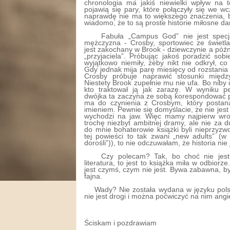
chronologia ma jakiś niewielki wpływ na 
pojawią się pary, które połączyły się we w
naprawdę nie ma to większego znaczenia, b
wiadomo, że to są proste historie miłosne da
Fabuła „Campus God” nie jest specj
mężczyzna - Crosby, sportowiec ze świetla
jest zakochany w Brook - dziewczynie a późn
„przyjaciela”. Próbując jakoś poradzić sobie
wyjątkowo niemiły, żeby nikt nie odkrył, c
Gdy jednak mija parę miesięcy od rozstania s
Crosby próbuje naprawić stosunki międz
Niestety Brook zupełnie mu nie ufa. Bo nib
kto traktował ją jak zarazę. W wyniku p
dwójka ta zaczyna ze sobą korespondować p
ma do czynienia z Crosbym, który postan
imieniem. Pewnie się domyślacie, że nie je
wychodzi na jaw. Więc mamy najpierw wrogó
trochę niezbyt ambitnej dramy, ale nie za d
do mnie bohaterowie książki byli nieprzyzw
tej powieści to tak zwani „new adults” (w
dorośli”)), to nie odczuwałam, że historia nie 
Czy polecam? Tak, bo choć nie jest 
literatura, to jest to książka miła w odbiorze
jest czymś, czym nie jest. Bywa zabawna, b
fajna.
Wady? Nie została wydana w języku pols
nie jest drogi i można poćwiczyć na nim angie
Ściskam i pozdrawiam