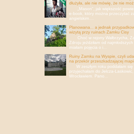
dłużyła, ale nie mówię, że nie moż
„Mason”, jak większość powieści
e-book, który można przeczytać za
angielskim....
Planowana... a jednak przypadkowa
wizytą przy ruinach Zamku Cisy
Choć w rejony Wałbrzycha, Za
Zdroju jeździłam od najmłodszych 
miałam pojęcia o i...
Ruiny Zamku na Wyspie, czyli uda
na przekór przeszkadzającej mapi
W zeszłym roku poddałam się i 
przyjechałam do Jelcza-Laskowic,
Wrocławiem. Pano...