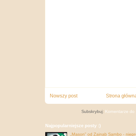
Nowszy post
Strona główn
Subskrybuj:
Komentarze do 
Najpopularniejsze posty :)
„Mason” od Zainab Sambo - nieprop