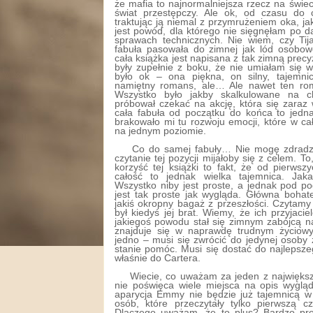
że mafia to najnormalniejsza rzecz na świe
świat przestępczy. Ale ok, od czasu do 
traktując ją niemal z przymrużeniem oka, jak
jest powód, dla którego nie sięgnęłam po d
sprawach technicznych. Nie wiem, czy Tija
fabuła pasowała do zimnej jak lód osobow
cała książka jest napisana z tak zimną precy
były zupełnie z boku, że nie umiałam się 
było ok – ona piękna, on silny, tajemni
namiętny romans, ale… Ale nawet ten rom
Wszystko było jakby skalkulowane na c
próbował czekać na akcję, która się zaraz 
cała fabuła od początku do końca to jedna
brakowało mi tu rozwoju emocji, które w ca
na jednym poziomie.
Co do samej fabuły… Nie mogę zdradzi
czytanie tej pozycji mijałoby się z celem.
korzyść tej książki to fakt, że od pierws
całość to jednak wielka tajemnica. Jak
Wszystko niby jest proste, a jednak pod p
jest tak proste jak wygląda. Główna boh
jakiś okropny bagaż z przeszłości. Czytamy u
był kiedyś jej brat. Wiemy, że ich przyjaci
jakiegoś powodu stał się zimnym zabójcą 
znajduje się w naprawdę trudnym życiow
jedno – musi się zwrócić do jedynej osoby z 
stanie pomóc. Musi się dostać do najlepszego
właśnie do Cartera.
Wiecie, co uważam za jeden z największy
nie poświęca wiele miejsca na opis wyglą
aparycja Emmy nie będzie już tajemnicą w
osób, które przeczytały tylko pierwszą c
Dlaczego uważam, że to plus? Bardzo pr