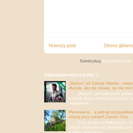
Nowszy post
Strona główn
Subskrybuj:
Komentarze do 
Najpopularniejsze posty :)
„Mason” od Zainab Sambo - nieprop
dłużyła, ale nie mówię, że nie moż
„Mason”, jak większość powieści
e-book, który można przeczytać za
angielskim....
Planowana... a jednak przypadkowa
wizytą przy ruinach Zamku Cisy
Choć w rejony Wałbrzycha, Za
Zdroju jeździłam od najmłodszych 
miałam pojęcia o i...