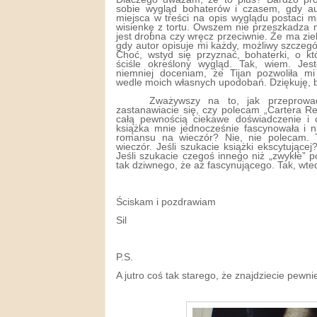
sobie wygląd bohaterów i czasem, gdy au
miejsca w treści na opis wyglądu postaci 
wisienkę z tortu. Owszem nie przeszkadza 
jest drobna czy wręcz przeciwnie. Że ma ziel
gdy autor opisuje mi każdy, możliwy szczegół
Choć, wstyd się przyznać, bohaterki, o kt
ściśle określony wygląd. Tak, wiem. Jes
niemniej doceniam, że Tijan pozwoliła m
wedle moich własnych upodobań. Dziękuję, b
Zważywszy na to, jak przeprowa
zastanawiacie się, czy polecam „Cartera R
całą pewnością ciekawe doświadczenie i 
książka mnie jednocześnie fascynowała i nu
romansu na wieczór? Nie, nie polecam. 
wieczór. Jeśli szukacie książki ekscytujące
Jeśli szukacie czegoś innego niż „zwykłe” 
tak dziwnego, że aż fascynującego. Tak, wte
Ściskam i pozdrawiam
Sil
P.S.
A jutro coś tak starego, że znajdziecie pewnie