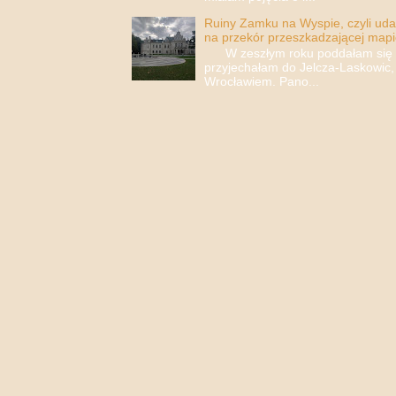
Ruiny Zamku na Wyspie, czyli uda
na przekór przeszkadzającej mapi
W zeszłym roku poddałam się i 
przyjechałam do Jelcza-Laskowic,
Wrocławiem. Pano...