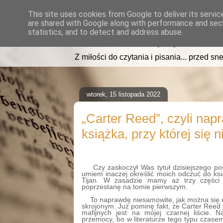
This site uses cookies from Google to deliver its servic
are shared with Google along with performance and secu
read2sleep.pl
statistics, and to detect and address abuse.
Z miłości do czytania i pisania... przed sne
wtorek, 15 listopada 2022
„Carter Reed”, czyli nap
książka, przy której się
Czy zaskoczył Was tytuł dzisiejszego po
umiem inaczej określić moich odczuć do ksi
Tijan. W zasadzie mamy aż trzy części t
poprzestanę na tomie pierwszym.
To naprawdę niesamowite, jak można się 
skrojonym. Już pominę fakt, że Carter Reed j
mafijnych jest na mojej czarnej liście. 
przemocy, bo w literaturze tego typu czase