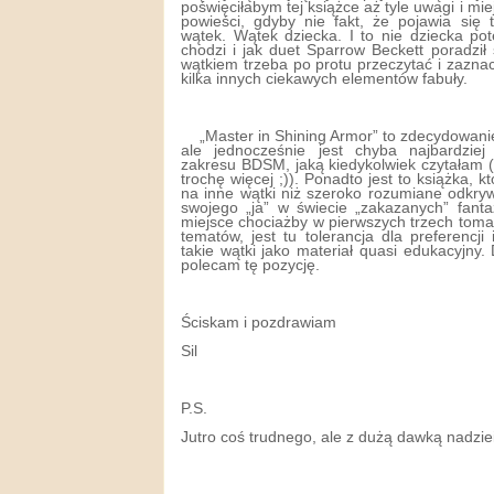
poświęciłabym tej książce aż tyle uwagi i mi
powieści, gdyby nie fakt, że pojawia się 
wątek. Wątek dziecka. I to nie dziecka po
chodzi i jak duet Sparrow Beckett poradzi
wątkiem trzeba po protu przeczytać i zazna
kilka innych ciekawych elementów fabuły.
„Master in Shining Armor” to zdecydowani
ale jednocześnie jest chyba najbardzie
zakresu BDSM, jaką kiedykolwiek czytałam 
trochę więcej ;)). Ponadto jest to książka, 
na inne wątki niż szeroko rozumiane odkry
swojego „ja” w świecie „zakazanych” fantaz
miejsce chociażby w pierwszych trzech toma
tematów, jest tu tolerancja dla preferencji
takie wątki jako materiał quasi edukacyjny
polecam tę pozycję.
Ściskam i pozdrawiam
Sil
P.S.
Jutro coś trudnego, ale z dużą dawką nadziei