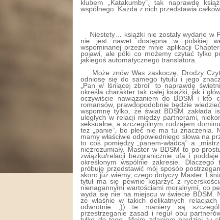
klubem „Katakumby”, tak naprawdę książ
wspólnego. Każda z nich przedstawia całkowic
Niestety… książki nie zostały wydane w Po
nie jest nawet dostępna w polskiej wer
wspominanej przeze mnie aplikacji Chapte
pojawi, ale póki co możemy czytać tylko p
jakiegoś automatycznego translatora.
Może znów Was zaskoczę, Drodzy Czyte
odniosę się do samego tytułu i jego znacz
„Pan w lśniącej zbroi” to naprawdę świetni
określa charakter tak całej książki, jak i gł
oczywiście nawiązaniem do BDSM i kto czy
romansów, prawdopodobnie będzie wiedzie
wspomnę tylko, że świat BDSM zakłada is
uległych w relacji między partnerami, nieko
seksualne, a szczególnym rodzajem dominuj
też „panie”, bo płeć nie ma tu znaczenia. 
mamy właściwie odpowiedniego słowa na prz
to coś pomiędzy „panem-władcą” a „mistrz
niezrozumiały. Master w BDSM to po prost
związku/relacji bezgranicznie ufa i poddaj
określonym wspólnie zakresie. Dlaczego 
próbuję przedstawić mój sposób postrzegani
skoro już wiemy, czego dotyczy Master. Lśn
tytuł ma się pewnie kojarzyć z rycerskośc
nienagannymi wartościami moralnymi, co pe
wyda się nie na miejscu w świecie BDSM. N
że właśnie w takich delikatnych relacjach
odwrotnie ;)) te maniery są szczegól
przestrzeganie zasad i reguł obu partnerów
tylko do tego. Moim zdaniem bardziej tu c