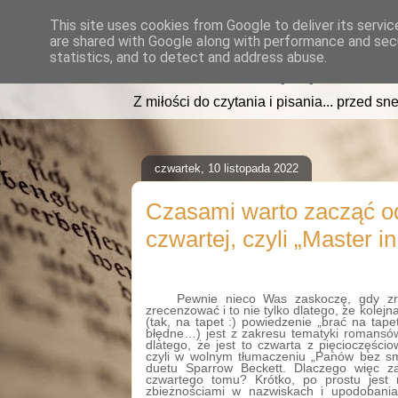
This site uses cookies from Google to deliver its servic
are shared with Google along with performance and secu
read2sleep.pl
statistics, and to detect and address abuse.
Z miłości do czytania i pisania... przed sne
czwartek, 10 listopada 2022
Czasami warto zacząć o
czwartej, czyli „Master i
Pewnie nieco Was zaskoczę, gdy zr
zrecenzować i to nie tylko dlatego, że kolejna
(tak, na tapet :) powiedzenie „brać na tape
błędne…) jest z zakresu tematyki romansó
dlatego, że jest to czwarta z pięcioczęści
czyli w wolnym tłumaczeniu „Panów bez sm
duetu Sparrow Beckett. Dlaczego więc z
czwartego tomu? Krótko, po prostu jest 
zbieżnościami w nazwiskach i upodobani