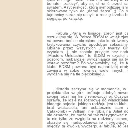
bohater „założył”, aby się chronić przed 
światem. A rycerskość, którą symbolizuje lśni
skierowana tylko do „damy serca” ;) Co
tajemnicy zaraz się uchyli, a resztę trzeba 
sięgając po książkę.
Fabuła „Pana w lśniącej zbroi” jest c
oszukujmy się. W Polsce BDSM to wciąż zjawi
na pewno będzie określone jako kontrowersyj
krytykowania czyichś upodobań seksualn
lubiane przez wszystkich „50 twarzy Gr
czytałam…), nie zostało przyjęte bez nadm
„Masters Unleashed” to BDSM w czystej p
pozorom, najbardziej wyróżniająca się na t
wbrew pozorom? Bo wydawałoby się, że to w
klubu BDSM powinna być najbardziej ero
zawiera w sobie również wiele innych, 
wyróżnia się na tle pięcioksięgu.
Historia zaczyna się w momencie, w 
projektantka wnętrz, próbuje zdobyć noweg
swojej rodzinnej firmy renowacyjnej. Oczyw
sprawę, że idzie na rozmowę do właściciel
bladego pojęcia, jakiego rodzaju jest to klu
brat właściciela, ani ostatecznie sam w
Catakomb) – William, nie robią na Juliet d
nie oznacza, że może od tak zrezygnować z 
to nie tylko ze względu na rodzinny biznes,
okazuje się nadspodziewanie intrygujący
między tą dwójką wyczerpuje fabułę, to je