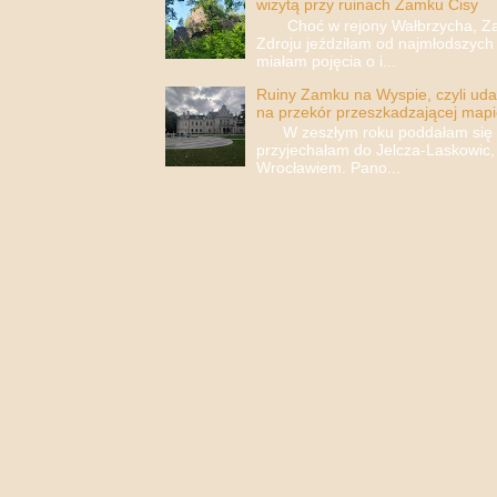
wizytą przy ruinach Zamku Cisy
Choć w rejony Wałbrzycha, Za
Zdroju jeździłam od najmłodszych 
miałam pojęcia o i...
Ruiny Zamku na Wyspie, czyli uda
na przekór przeszkadzającej mapi
W zeszłym roku poddałam się i 
przyjechałam do Jelcza-Laskowic,
Wrocławiem. Pano...