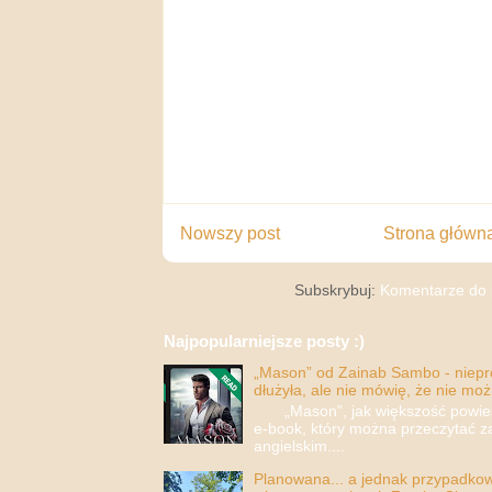
Nowszy post
Strona główn
Subskrybuj:
Komentarze do 
Najpopularniejsze posty :)
„Mason” od Zainab Sambo - nieprop
dłużyła, ale nie mówię, że nie moż
„Mason”, jak większość powieści
e-book, który można przeczytać za
angielskim....
Planowana... a jednak przypadkowa