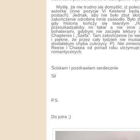
Myślę, że nie trudno się domyślić, iż polec
autorkę (inne pozycje Vi Keeland będ
postach). Jednak, aby nie było zbyt sł
zakończenie odrobinę mnie zawiodło. Było zb
gdy historia kończy się twardym „
przeszkadzałoby mi takie a nie inne 
bohaterami, gdybym nie zaczęła lektury od
Chapteres i „Szefa”. Tam zakończenie (w wer
i piękne, że przez cały tydzień nie musia
dostałabym chyba cukrzycy :P). Nie zmienia
Reese i Chasea od ponad roku utrzymuje 
romantycznych.
Ściskam i pozdrawiam serdecznie
Sil
P.S.
Do jutra ;)