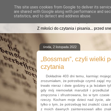
This site uses cookies from Google to deliver its servic
are shared with Google along with performance and secu
read2sleep.pl
statistics, and to detect and address abuse.
Z miłości do czytania i pisania... przed sne
środa, 2 listopada 2022
„Bossman”, czyli wielki 
czytania
Dokładnie 403 dni temu, karmiąc mojego
zrozumiałam, że potrzebuje czymś zająć myś
trwało nieraz i dwie godziny a ja leżałam ty
gdy mój niemowlak marudził i przedłużał s
zmęczona i sfrustrowana, bo w tym czasie 
rzeczy. Kocham moje dzieci nad życie, ale
tylko o tym, że potrzebuję też znaleźć czas 
z moich dawnych zainteresowań albo znal