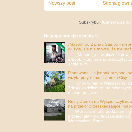
Nowszy post
Strona główn
Subskrybuj:
Komentarze do 
Najpopularniejsze posty :)
„Mason” od Zainab Sambo - nieprop
dłużyła, ale nie mówię, że nie moż
„Mason”, jak większość powieści
e-book, który można przeczytać za
angielskim....
Planowana... a jednak przypadkowa
wizytą przy ruinach Zamku Cisy
Choć w rejony Wałbrzycha, Za
Zdroju jeździłam od najmłodszych 
miałam pojęcia o i...
Ruiny Zamku na Wyspie, czyli uda
na przekór przeszkadzającej mapi
W zeszłym roku poddałam się i 
przyjechałam do Jelcza-Laskowic,
Wrocławiem. Pano...