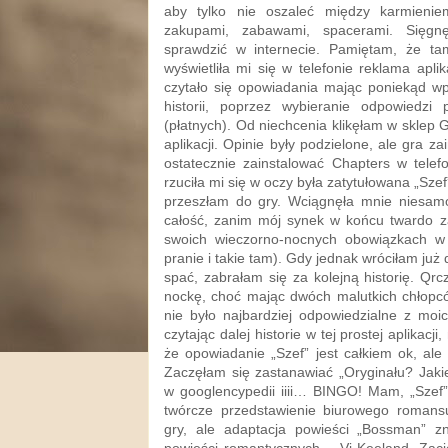
aby tylko nie oszaleć między karmieniem
zakupami, zabawami, spacerami. Sięgn
sprawdzić w internecie. Pamiętam, że ta
wyświetliła mi się w telefonie reklama aplik
czytało się opowiadania mając poniekąd w
historii, poprzez wybieranie odpowiedz
(płatnych). Od niechcenia klikęłam w sklep G
aplikacji. Opinie były podzielone, ale gra z
ostatecznie zainstalować Chapters w telefo
rzuciła mi się w oczy była zatytułowana „Sz
przeszłam do gry. Wciągnęła mnie niesamo
całość, zanim mój synek w końcu twardo 
swoich wieczorno-nocnych obowiązkach w
pranie i takie tam). Gdy jednak wróciłam już
spać, zabrałam się za kolejną historię. Q
nockę, choć mając dwóch malutkich chłop
nie było najbardziej odpowiedzialne z moi
czytając dalej historie w tej prostej aplikacj
że opowiadanie „Szef” jest całkiem ok, ale
Zaczęłam się zastanawiać „Oryginału? Jaki
w googlencypedii iiii… BINGO! Mam, „Szef” 
twórcze przedstawienie biurowego roman
gry, ale adaptacja powieści „Bossman” zn