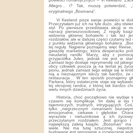
powieści romantycznych – Vi Keeland. Zac
Allegro... i? Tak, muszę potwierdzić,
oryginalnego „Bosmana”.
Vi Keeland pisze swoje powieści w doś
Przeczytałam już ich na tyle dużo, aby stwie
styl. Po pierwsze przedstawia akcję w m
narracji pierwszoosobowej. Z reguły ksią
widzenia głównej bohaterki i tak też je
rozdziałów, ale w dalszej części czytamy też 
z punktu widzenia głównego bohatera. „Bos
tej reguły. Najpierw poznajemy więc Reese
gwiazdę marketingu, która desperacko pró
nieudanej randki. Marzy, aby z pomocą 
przyjaciółka Jules, jednak nie jest w sta
Zamiast tego dostaje reprymendę od jakiego
obcy człowiek poucza ją na temat jej życi
pionu, jednak zamiast tego wdaje się w kró
nią a nieznajomym iskrzy tak bardzo, że d
restauracja… W ten sposób poznajemy g
Parkera, który ostatecznie staje się wybawic
tej okropnej randce, z której tak bardzo ch
wielu innych dziedzinach życia.
Historia, choć początkowo nie wydaje s
czasem się komplikuje. Im dalej w las t
tajemniczych, trudnych, intrygujących. Co
tylko „niegrzecznym romansem biurowym”
emocjonalne, ciekawe i głębokie. Chara
wyraziste i nietuzinkowe a ich życio
przeczytanym rozdziałem. Jest gorąco i 
największą zaletą książki. „Bossman” m
wiele. Nie ma tutaj sztucznej, niepotr
budowane jest sensownie a rozwiązanie wydaj