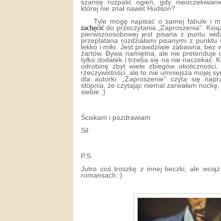
szansę rozpalić ogień, gdy nieoczekiwani
której nie znał nawet Hudson?
Tyle mogę napisać o samej fabule i 
zachęcić
do przeczytania „Zaproszenia”. Książ
pierwszoosobowej jest pisana z puntu widze
przeplatana rozdziałami pisanymi z punktu
lekko i miło. Jest prawdziwie zabawna, be
żartów. Bywa namiętna, ale nie pretenduje 
tylko dodatek i trzeba się na nie naczekać. K
odrobinę zbyt wiele zbiegów okoliczności
rzeczywistości, ale to nie umniejsza mojej sym
dla autorki. „Zaproszenie” czyta się nap
stopnia, że czytając niemal zarwałam nockę
siebie ;)
Ściskam i pozdrawiam
Sil
P.S.
Jutro coś troszkę z innej beczki, ale wcią
romansach :)