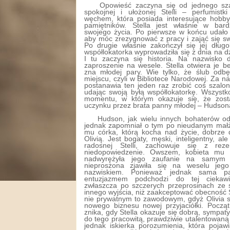
Opowieść zaczyna się od jednego sz
spokojnej i ułożonej Stelli – perfumistk
węchem, która posiada interesujące hobby,
pamiętników. Stella jest właśnie w ba
swojego życia. Po pierwsze w końcu udało j
aby móc zrezygnować z pracy i zająć się
Po drugie właśnie zakończył się jej długol
współlokatorka wyprowadziła się z dnia na 
I tu zaczyna się historia. Na nazwisko 
zaproszenie na wesele. Stella otwiera je be
zna młodej pary. Wie tylko, że ślub odb
miejscu, czyli w Bibliotece Narodowej. Za n
postanawia ten jeden raz zrobić coś szalo
udając swoją byłą współlokatorkę. Wszystk
momentu, w którym okazuje się, że zost
uczynku przez brata panny młodej – Hudso
Hudson, jak wielu innych bohaterów od
jednak zapomniał o tym po nieudanym małże
mu córka, którą kocha nad życie, dobrze d
Olivią. Jest bogaty, męski, inteligentny, ale
radosnej Stelli, zachowuje się z re
niedopowiedzenie. Owszem, kobieta mu
nadwyrężyła jego zaufanie na samym 
nieproszona zjawiła się na weselu jeg
nazwiskiem. Ponieważ jednak sama 
entuzjazmem podchodzi do tej ciekawi
zwłaszcza po szczerych przeprosinach ze s
innego wyjścia, niż zaakceptować obecność St
nie prywatnym to zawodowym, gdyż Olivia s
nowego biznesu nowej przyjaciółki. Pocz
znika, gdy Stella okazuje się dobrą, sympat
do tego pracowitą, prawdziwie utalentowaną i
jednak iskierka porozumienia, która poja