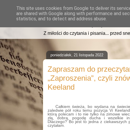
This site uses cookies from Google to deliver its servic
are shared with Google along with performance and secu
read2sleep.pl
statistics, and to detect and address abuse.
Z miłości do czytania i pisania... przed sne
poniedziałek, 21 listopada 2022
Zapraszam do przeczyta
„Zaproszenia”, czyli znó
Keeland
Całkiem świeża, bo wydana na świeci
zaledwie pół roku temu pozycja Vi Keeland
którą polecam i to nie tylko na zimowe wie
złą, dobrą, pogodę ducha i wszelkie in
Dlaczego? Bo jest to jedna z ciekawszych 
czytałam.