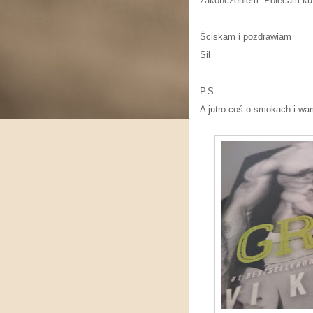
zakończeniem. Polecam ku p
Ściskam i pozdrawiam
Sil
P.S.
A jutro coś o smokach i wam