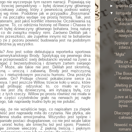
ego nie wyczerpuje tym razem narracji. Pojawiają się
►
grudnia
(
z trzeciej perspektywy – byłej dziewczyny głównego
 ciekawy zabieg, który z pewnością podnosi walory
▼
listopad
iej wg mnie. Podobnie jak w przypadku „Bossmana”
 i na początku wydaje się prostą historią. Tak, jest
Coś o ksi
terami, jest jakiś konflikt interesów. Oczekiwania są
duszach
jazne. To, co odróżnia historię od Reese i Chasea to
eń byłej dziewczyny głównego bohatera. Inną naturę
Słodki dr
, co do związku między nimi. Zarówno Delilah jak i
nowych 
i przeszłości, ale zupełnie innymi niż te bohaterów
 że z pozoru powieść budowana jest na podobnym
Sypiając
różnia ją wszystko.
zdarza s
a? Ano jest sobie debiutująca reporterka sportowa
"Mgła"
lu amerykańskiego Brody. Spotykają się pewnego dnia
uje przeprowadzić swój debiutancki wywiad na żywo a
„Rilla ze 
agać z bezwstydnością i dziwnym żartem swojego
książka
? Może, ale takie nie jest. Delilah jest skromną,
zyną – uroczą i zabawną. Brody jest mężczyzną
„The Boss 
rcu i nietuzinkowym poczuciu humoru. Ona przeżyła
Keeland
 wiele. On? Próbuje chronić pokaleczone serce za
a. I jest jeszcze Willow, trzecie koło u wozu, które
„Melting p
kąd próbując odzyskać to, co miało w życiu
w którą 
, nie jest złą dziewczyną, ani irytującą byłą, czy
 z tych rzeczy. Willow po prostu również nie miała w
„Love at L
e części czytelników grało na nerwach jej nagłe
przypom
go, tak naprawdę trudno było jej nie polubić.
bywa ..
ję, że nie wzięliście tego, co napisałam za zlepek
ieść jest naprawdę miła do czytania. Nie płytka, ale
Dlaczego 
denna studia emocjonalna. Wszystko jest spójne i
całować
niałe postaci drugoplanowe, co nie jest wcale takie
uronić łezkę, ale śmiechu też jest sporo. Powieść
Nowość na
ugie zimowe wieczory. Z piękną treścią i pięknym
romans 