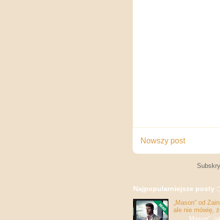
Nowszy post
Subskry
Najpopularniejsze posty :
„Mason” od Zaina
ale nie mówię, 
„Mason”, jak w