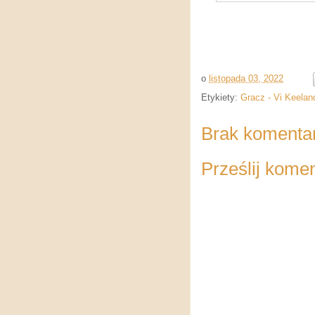
o
listopada 03, 2022
Etykiety:
Gracz - Vi Keelan
Brak komenta
Prześlij kome