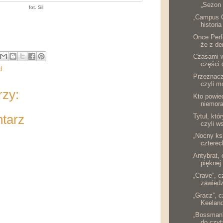
„Sezon 
fot. Sil
„Campus G
historia
Once Perfe
że z de
Czasami w
części 
d
Przeznacze
czyli m
rzy:
Kto powied
niemora
ntarz
Tytuł, któ
czyli w
„Nocny ksi
cztere
Antybrat, 
pięknej 
„Crave”, c
zawied
„Gracz”, c
Keelan
„Bossman”,
do czyt