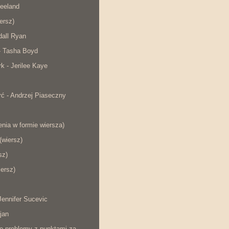
eeland
iersz)
dall Ryan
- Tasha Boyd
rk - Jerilee Kaye
ć - Andrzej Piaseczny
nia w formie wiersza)
wiersz)
sz)
iersz)
ennifer Sucevic
jan
łe problemy z punktami za