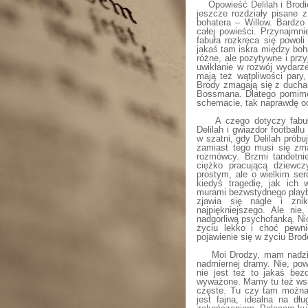
Opowieść Delilah i Brodi
jeszcze rozdziały pisane 
bohatera – Willow. Bardzo
całej powieści. Przynajmn
fabuła rozkręca się powoli
jakaś tam iskra między boha
różne, ale pozytywne i przy
uwikłanie w rozwój wydarz
mają też wątpliwości pary
Brody zmagają się z ducham
Bossmana. Dlatego pomimo
schemacie, tak naprawdę od
A czego dotyczy fabuł
Delilah i gwiazdor footbal
w szatni, gdy Delilah prób
zamiast tego musi się zm
rozmówcy. Brzmi tandetnie
ciężko pracującą dziewc
prostym, ale o wielkim se
kiedyś tragedię, jak ich
murami bezwstydnego playboy
zjawia się nagle i zni
najpiękniejszego. Ale nie
nadgorliwą psychofanką. Nic
życiu lekko i choć pewni
pojawienie się w życiu Brode
Moi Drodzy, mam nadzie
nadmiernej dramy. Nie, pow
nie jest też to jakaś bez
wyważone. Mamy tu też wspa
częste. Tu czy tam można 
jest fajna, idealna na dł