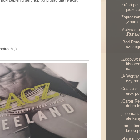
okrzepieniu serc lub po prostu dla relaksu.
Krótki pos
jeszcze
Zapraszam
„Zapros
Motyw star
„Runawa
„Bad Roma
szczegó
pirach ;)
...
„Zdobywca
history
na...
„A Worthy
czy mo
Coś ze sta
urok po
„Carter Re
dobra k
„Egomaniac
ale ksi
Fan fictio
krótki p
Stara miło