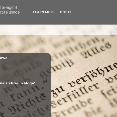
user-agent
erate usage
LEARN MORE
GOT IT
iowo
ne archiwum bloga: