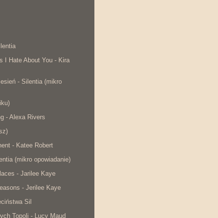
lentia
s I Hate About You - Kira
esień - Silentia (mikro
iku)
ng - Alexa Rivers
sz)
ent - Katee Robert
lentia (mikro opowiadanie)
laces - Jarilee Kaye
easons - Jerilee Kaye
ciństwa Sil
ych Topoli - Lucy Maud