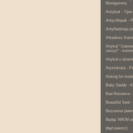
Montgomery
Antybrat - Tijan
Antychłopak - 
AntyNadzieja (w
Arkadiusz Kami
Artykuł "Joanni
zeszyt" - komen
Artykuł o dzie
Arystokrata - 
Asking for troub
Baby Daddy - K
Bad Romance -
Beautiful Seal -
Bezsenna (wier
Będąc NIKIM w
błąd (wiersz)