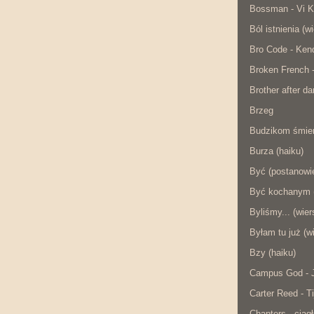
Bossman - Vi K
Ból istnienia (w
Bro Code - Ken
Broken French 
Brother after da
Brzeg
Budzikom śmier
Burza (haiku)
Być (postanowie
Być kochanym (
Byliśmy... (wier
Byłam tu już (w
Bzy (haiku)
Campus God - J
Carter Reed - Ti
Chapters - ciąg