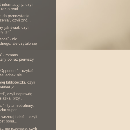
t informacyjny, czyli
 raz o read...
 do przeczytania
zenia”, czyli znó...
y jak świat, czyli
y girl”
nce” - nic
lnego, ale czytało się
” - romans
czny po raz pierwszy
 Opponent” – czytać
że jednak nie…
rej biblioteczki, czyli
wieści „Z...
ed”, czyli naprawdę
siążka, przy ...
” - tytuł nietrafiony,
ążka super
n wczoraj i dziś… czyli
ost bonu...
ść nie rdzewieje, czyli