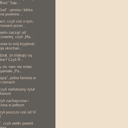
Burz” Sap...
od” - prosta i lekka
 na jesienne...
ct, czyli coś o tym,
monami przes...
arto zacząć od
czwartej, czyli „Ma...
nie to mój kryptonit,
oja ukochan...
ział, że trójkąty są
lne? Czyli R...
ry nic nam nie mówi,
spaniałe „Pa...
ążę”, jedna historia w
ch tomach
czyli niefortunny tytuł
historii
zyli zachwycona i
ziona w jednym
zyli jeszcze coś od Vi
d
 czyli wielki powrót
ania