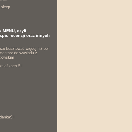
 sleep
u MENU, czyli
spis recenzji oraz innych
że kosztować więcej niż pół
komentarz do wywiadu z
kowskim
książkach Sil
dankaSil