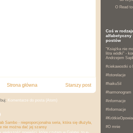
O Read to
Coś w rodzaj
alfabetyczny 
postów
"Książka nie mo
litra wódki" - 
Andrzejem Sap
#ciekawostki o 
#fotorelacje
#haikuSil
Strona główna
Starszy post
#harmonogram
buj:
Komentarze do posta (Atom)
#informacje
#Informacje
)
#KrótkieOpowia
b Sambo - nieproporcjonalna seria, która się dłużyła,
#O mnie
że nie można dać jej szansy
iększość powieści, które czytam w Galatei, to e-