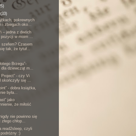
25)
a
(33)
ążkach, pokrewnych
 i zbiegach oko...
ań – jedna z dwóch
pozycji w moim ...
 z szefem? Czasem
ię tak, że tytuł...
Złotego Brzegu”-
 dla dziewcząt m...
Project” - czy Vi
 skończyły się ...
oint” - dobra książka,
nie była...
ast” jako
nienie, że miłość
.
nigdy nie powinno się
 złego chłop...
 read2sleep, czyli
podróżny :)