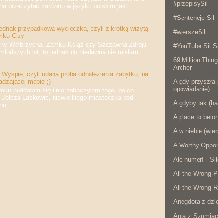
#przepisySil
na przeczytać zarówno w języku polskim jak i
#Sentencje Sil
jednak przypadkowa wycieczka, czyli z krótką wizytą
#wierszeSil
mku Cisy
 Wałbrzycha, Zamku Książ czy Szczawna Zdroju
#YouTube Sil Si
jmłodszych lat, to jednak do niedawna nie miałam
69 Million Thing
Archer
Wyspie, czyli udana próba odnalezienia zabytku, na
A gdy przyszła j
adzającej mapie ;)
opowiadanie)
 poddałam się i nie zobaczyłam tego, po co
 Jelcza-Laskowic, niewielkiego miasteczka pod
A gdyby tak (ha
o...
A place to belo
A w niebie (wier
A Worthy Oppon
Ale numer! - Si
All the Wrong P
All the Wrong R
Anegdota z dzie
Ania z Szumiąc