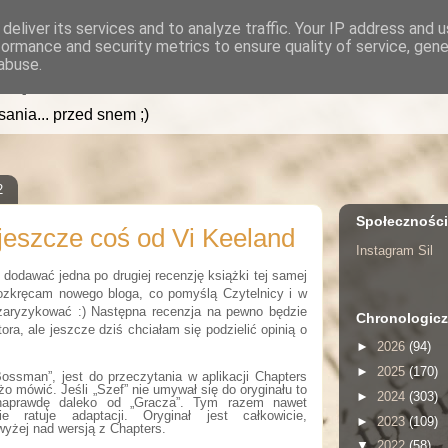
deliver its services and to analyze traffic. Your IP address and 
formance and security metrics to ensure quality of service, gen
.pl
abuse.
isania... przed snem ;)
2
Społecznośc
 jeszcze coś od Vi Keeland
Instagram Sil
dodawać jedna po drugiej recenzję książki tej samej
rozkręcam nowego bloga, co pomyślą Czytelnicy i w
zaryzykować :) Następna recenzja na pewno będzie
Chronologicz
ora, ale jeszcze dziś chciałam się podzielić opinią o
►
2026
(94)
►
2025
(170)
Bossman”, jest do przeczytania w aplikacji Chapters
użo mówić. Jeśli „Szef” nie umywał się do oryginału to
►
2024
(303)
 naprawdę daleko od „Gracza”. Tym razem nawet
 ratuje adaptacji. Oryginał jest całkowicie,
►
2023
(109)
wyżej nad wersją z Chapters.
▼
2022
(58)