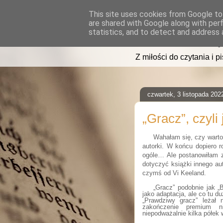
This site uses cookies from Google to 
are shared with Google along with per
read2sleep
statistics, and to detect and address 
Z miłości do czytania i p
czwartek, 3 listopada 202
„Gracz”, czyli
Wahałam się, czy warto 
autorki. W końcu dopiero 
ogóle… Ale postanowiłam 
dotyczyć książki innego aut
czymś od Vi Keeland.
„Gracz” podobnie jak „
jako adaptacja, ale co tu d
„Prawdziwy gracz” leżał
zakończenie premium nie
niepodważalnie kilka półek 