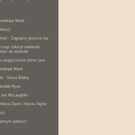
Penelope Ward
iersz)
ński - Zagrajmy jeszcze raz
e mąż założył niebieski
tarz do artykułu
cku pogryzionym przez psa
Penelope Ward
le - Tessa Beiley
endall Ryan
 Jen McLaughlin
 Alexa Davis i Alycia Taylor
sz)
ażnym (wiersz)