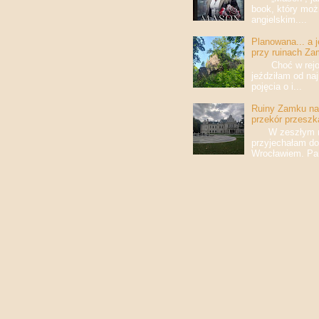
book, który moż
angielskim....
Planowana... a 
przy ruinach Za
Choć w rejony
jeździłam od na
pojęcia o i...
Ruiny Zamku na 
przekór przeszk
W zeszłym roku
przyjechałam do
Wrocławiem. Pan