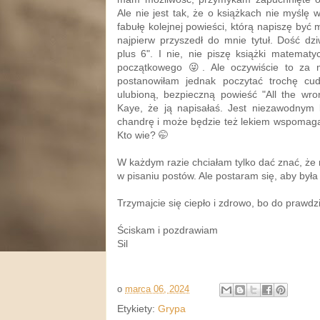
Ale nie jest tak, że o książkach nie myślę
fabułę kolejnej powieści, którą napiszę być 
najpierw przyszedł do mnie tytuł. Dość dz
plus 6". I nie, nie piszę książki matemat
początkowego 😜. Ale oczywiście to za m
postanowiłam jednak poczytać trochę cu
ulubioną, bezpieczną powieść "All the wron
Kaye, że ją napisałaś. Jest niezawodnym
chandrę i może będzie też lekiem wspomaga
Kto wie? 🤭
W każdym razie chciałam tylko dać znać, że
w pisaniu postów. Ale postaram się, aby była
Trzymajcie się ciepło i zdrowo, bo do prawdz
Ściskam i pozdrawiam
Sil
o
marca 06, 2024
Etykiety:
Grypa