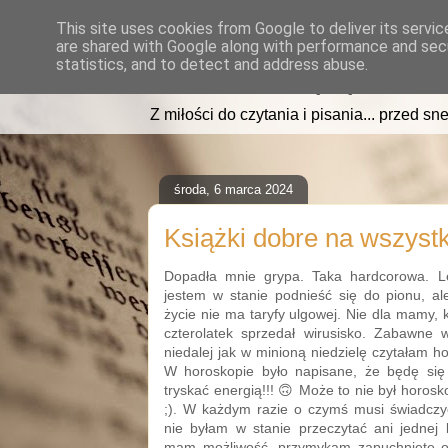
This site uses cookies from Google to deliver its servic
are shared with Google along with performance and secu
read2sleep.pl
statistics, and to detect and address abuse.
Z miłości do czytania i pisania... przed sne
środa, 6 marca 2024
Książki dobre na wszyst
Dopadła mnie grypa. Taka hardcorowa. L
jestem w stanie podnieść się do pionu, al
życie nie ma taryfy ulgowej. Nie dla mamy, kt
czterolatek sprzedał wirusisko. Zabawne 
niedalej jak w minioną niedzielę czytałam ho
W horoskopie było napisane, że będę się
tryskać energią!!! 🙃 Może to nie był horo
;). W każdym razie o czymś musi świadczyć
nie byłam w stanie przeczytać ani jednej k
mam możliwość, przymykam zapuchnięte ocz