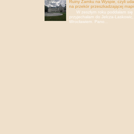
Ruiny Zamku na Wyspie, czyli uda
na przekór przeszkadzającej mapi
W zeszłym roku poddałam się i 
przyjechałam do Jelcza-Laskowic,
Wrocławiem. Pano...