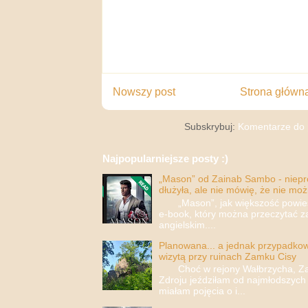
Nowszy post
Strona główn
Subskrybuj:
Komentarze do 
Najpopularniejsze posty :)
„Mason” od Zainab Sambo - nieprop
dłużyła, ale nie mówię, że nie moż
„Mason”, jak większość powieści
e-book, który można przeczytać za
angielskim....
Planowana... a jednak przypadkowa
wizytą przy ruinach Zamku Cisy
Choć w rejony Wałbrzycha, Za
Zdroju jeździłam od najmłodszych 
miałam pojęcia o i...