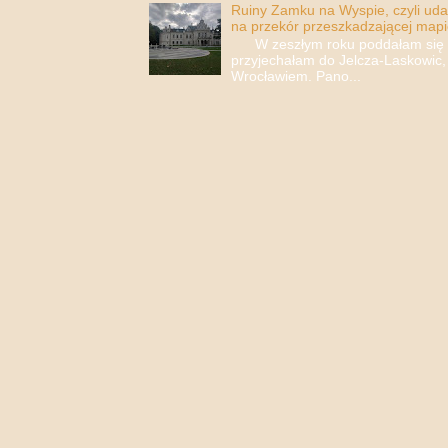
Ruiny Zamku na Wyspie, czyli uda
na przekór przeszkadzającej mapi
W zeszłym roku poddałam się i 
przyjechałam do Jelcza-Laskowic,
Wrocławiem. Pano...