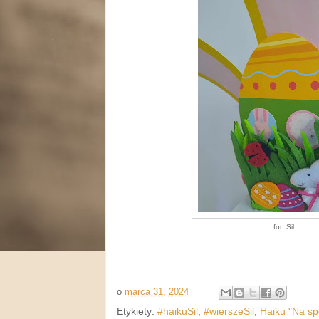
fot. Sil
o
marca 31, 2024
Etykiety:
#haikuSil
,
#wierszeSil
,
Haiku "Na sp