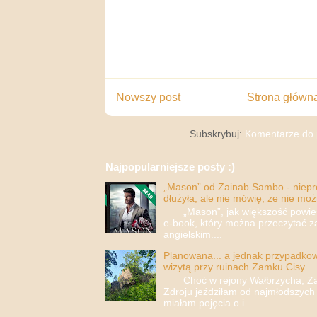
Nowszy post
Strona główn
Subskrybuj:
Komentarze do 
Najpopularniejsze posty :)
„Mason” od Zainab Sambo - nieprop
dłużyła, ale nie mówię, że nie moż
„Mason”, jak większość powieści
e-book, który można przeczytać za
angielskim....
Planowana... a jednak przypadkowa
wizytą przy ruinach Zamku Cisy
Choć w rejony Wałbrzycha, Za
Zdroju jeździłam od najmłodszych 
miałam pojęcia o i...