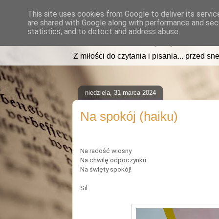
This site uses cookies from Google to deliver its servic
are shared with Google along with performance and secu
read2sleep.pl
statistics, and to detect and address abuse.
Z miłości do czytania i pisania... przed sne
niedziela, 31 marca 2024
Na spokój (haiku)
Na radość wiosny
Na chwilę odpoczynku
Na święty spokój!
Sil